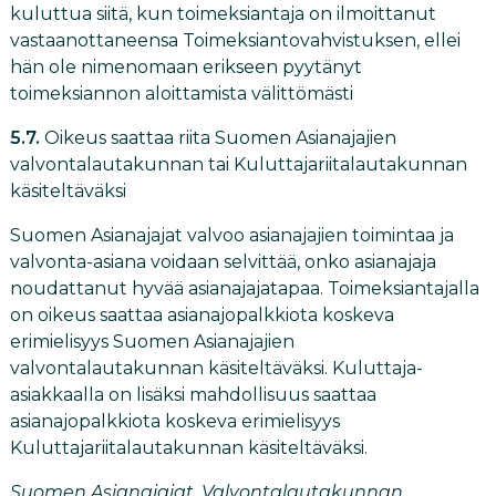
kuluttua siitä, kun toimeksiantaja on ilmoittanut
vastaanottaneensa Toimeksiantovahvistuksen, ellei
hän ole nimenomaan erikseen pyytänyt
toimeksiannon aloittamista välittömästi
5.7.
Oikeus saattaa riita Suomen Asianajajien
valvontalautakunnan tai Kuluttajariitalautakunnan
käsiteltäväksi
Suomen Asianajajat valvoo asianajajien toimintaa ja
valvonta-asiana voidaan selvittää, onko asianajaja
noudattanut hyvää asianajajatapaa. Toimeksiantajalla
on oikeus saattaa asianajopalkkiota koskeva
erimielisyys Suomen Asianajajien
valvontalautakunnan käsiteltäväksi. Kuluttaja-
asiakkaalla on lisäksi mahdollisuus saattaa
asianajopalkkiota koskeva erimielisyys
Kuluttajariitalautakunnan käsiteltäväksi.
Suomen Asianajajat, Valvontalautakunnan