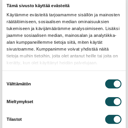
koskee palkkiota ja asiakas niin haluaa, hänellä on
Tämä sivusto käyttää evästeitä
oikeus saattaa asianajopalkkiota koskeva erimielisyys
käsiteltäväksi Suomen Asianajajien
Käytämme evästeitä tarjoamamme sisällön ja mainosten
palkkioriitamenettelyssä.
räätälöimiseen, sosiaalisen median ominaisuuksien
tukemiseen ja kävijämäärämme analysoimiseen. Lisäksi
4.2.
Toimeksiantajalla on mahdollisuus tarvittaessa
jaamme sosiaalisen median, mainosalan ja analytiikka-
kannella asianajajan menettelystä Suomen
alan kumppaneillemme tietoja siitä, miten käytät
Asianajajien yhteydessä toimivalle
sivustoamme. Kumppanimme voivat yhdistää näitä
valvontalautakunnalle.
tietoja muihin tietoihin, joita olet antanut heille tai joita on
kerätty, kun olet käyttänyt heidän palvelujaan.
4.3.
Toimeksiantosuhteeseen liittyviin riitaisuuksiin
sovelletaan Suomen lakia.
Suostumuksen
Välttämätön
5. Kuluttajansuojalain (1978/38)
valinta
mukainen
Mieltymykset
ennakkotietojenantovelvollisuus
Tilastot
5.1.
Tämä ennakkotietojenantovelvollisuutta