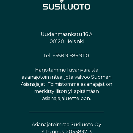
Uudenmaankatu 16 A
00120 Helsinki
tel. +358 9 686 9110
Harjoitamme luvanvaraista
asianajotoimintaa, jota valvoo Suomen
Asianajajat. Toimistomme asianajajat on
merkitty liiton ylläpitämään
asianajajaluetteloon.
Asianajotoimisto Susiluoto Oy
Y-tunnus: 2033897-3