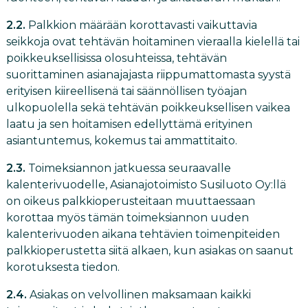
2.2.
Palkkion määrään korottavasti vaikuttavia
seikkoja ovat tehtävän hoitaminen vieraalla kielellä tai
poikkeuksellisissa olosuhteissa, tehtävän
suorittaminen asianajajasta riippumattomasta syystä
erityisen kiireellisenä tai säännöllisen työajan
ulkopuolella sekä tehtävän poikkeuksellisen vaikea
laatu ja sen hoitamisen edellyttämä erityinen
asiantuntemus, kokemus tai ammattitaito.
2.3.
Toimeksiannon jatkuessa seuraavalle
kalenterivuodelle, Asianajotoimisto Susiluoto Oy:llä
on oikeus palkkioperusteitaan muuttaessaan
korottaa myös tämän toimeksiannon uuden
kalenterivuoden aikana tehtävien toimenpiteiden
palkkioperustetta siitä alkaen, kun asiakas on saanut
korotuksesta tiedon.
2.4.
Asiakas on velvollinen maksamaan kaikki