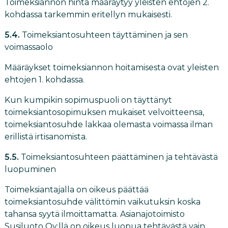
Toimeksiannon hinta määräytyy yleisten ehtojen 2.
kohdassa tarkemmin eritellyn mukaisesti.
5.4.
Toimeksiantosuhteen täyttäminen ja sen
voimassaolo
Määräykset toimeksiannon hoitamisesta ovat yleisten
ehtojen 1. kohdassa.
Kun kumpikin sopimuspuoli on täyttänyt
toimeksiantosopimuksen mukaiset velvoitteensa,
toimeksiantosuhde lakkaa olemasta voimassa ilman
erillistä irtisanomista.
5.5.
Toimeksiantosuhteen päättäminen ja tehtävästä
luopuminen
Toimeksiantajalla on oikeus päättää
toimeksiantosuhde välittömin vaikutuksin koska
tahansa syytä ilmoittamatta. Asianajotoimisto
Susiluoto Oy:llä on oikeus luopua tehtävästä vain