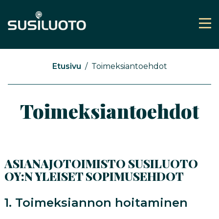
Siirry
sisältöön
Val
Etusivu
Toimeksiantoehdot
Toimeksiantoehdot
ASIANAJOTOIMISTO SUSILUOTO
OY:N YLEISET SOPIMUSEHDOT
1. Toimeksiannon hoitaminen