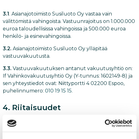
3.1
. Asianajotoimisto Susiluoto Oy vastaa vain
välittömistä vahingoista. Vastuunrajoitus on 1.000.000
euroa taloudellisissa vahingoissa ja 500.000 euroa
henkilö- ja esinevahingoissa.
3.2.
Asianajotoimisto Susiluoto Oy ylläpitää
vastuuvakuutusta.
3.3.
Vastuuvakuutuksen antanut vakuutusyhtiö on:
If Vahinkovakuutusyhtiö Oy (Y-tunnus: 1602149-8) ja
sen yhteystiedot ovat: Niittyportti 4 02200 Espoo,
puhelinnumero:
010 19 15 15.
4. Riitaisuudet
4.1.
Toimeksiantosuhteeseen liittyvät riitaisuudet
käsitellään Helsingin käräjäoikeudessa tai mikäli riita