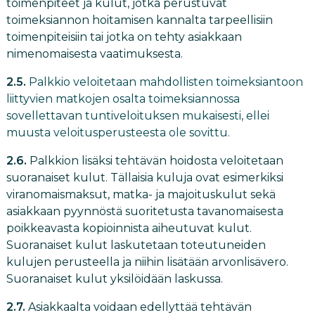
toimenpiteet ja kulut, jotka perustuvat
toimeksiannon hoitamisen kannalta tarpeellisiin
toimenpiteisiin tai jotka on tehty asiakkaan
nimenomaisesta vaatimuksesta.
2.5.
Palkkio veloitetaan mahdollisten toimeksiantoon
liittyvien matkojen osalta toimeksiannossa
sovellettavan tuntiveloituksen mukaisesti, ellei
muusta veloitusperusteesta ole sovittu.
2.6.
Palkkion lisäksi tehtävän hoidosta veloitetaan
suoranaiset kulut. Tällaisia kuluja ovat esimerkiksi
viranomaismaksut, matka- ja majoituskulut sekä
asiakkaan pyynnöstä suoritetusta tavanomaisesta
poikkeavasta kopioinnista aiheutuvat kulut.
Suoranaiset kulut laskutetaan toteutuneiden
kulujen perusteella ja niihin lisätään arvonlisävero.
Suoranaiset kulut yksilöidään laskussa.
2.7.
Asiakkaalta voidaan edellyttää tehtävän