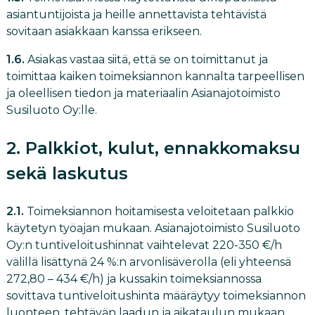
asiantuntijoista ja heille annettavista tehtävistä
sovitaan asiakkaan kanssa erikseen.
1.6.
Asiakas vastaa siitä, että se on toimittanut ja
toimittaa kaiken toimeksiannon kannalta tarpeellisen
ja oleellisen tiedon ja materiaalin Asianajotoimisto
Susiluoto Oy:lle.
2. Palkkiot, kulut, ennakkomaksu
sekä laskutus
2.1.
Toimeksiannon hoitamisesta veloitetaan palkkio
käytetyn työajan mukaan. Asianajotoimisto Susiluoto
Oy:n tuntiveloitushinnat vaihtelevat 220-350 €/h
välillä lisättynä 24 %:n arvonlisäverolla (eli yhteensä
272,80 – 434 €/h) ja kussakin toimeksiannossa
sovittava tuntiveloitushinta määräytyy toimeksiannon
luonteen, tehtävän laadun ja aikataulun mukaan.