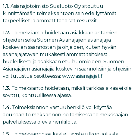
1.1.
Asianajotoimisto Susiluoto Oy sitoutuu
kiinnittämään toimeksiantoon sen edellyttämät
tarpeelliset ja ammattitaitoiset resurssit.
1.2.
Toimeksianto hoidetaan asiakkaan antamien
ohjeiden sekä Suomen Asianajajien asianajajia
koskevien säännösten ja ohjeiden, kuten hyvän
asianajajatavan mukaisesti ammattitaitoisesti,
huolellisesti ja asiakkaan etu huomioiden. Suomen
Asianajajien asianajajia koskeviin säännöksiin ja ohjeisiin
voi tutustua osoitteessa:
www.asianajajat.fi
.
1.3.
Toimeksianto hoidetaan, mikäli tarkkaa aikaa ei ole
sovittu, kohtuullisessa ajassa.
1.4.
Toimeksiannon vastuuhenkilö voi käyttää
apunaan toimeksiannon hoitamisessa toimeksisaajan
palveluksessa olevia henkilöitä.
1.5.
Toimeksiannossa käytettävistä ulkopuolisista