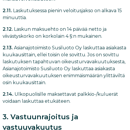
2.11.
Laskutuksessa pienin veloitusjakso on alkava 15
minuuttia.
2.12.
Laskun maksuehto on 14 päivää netto ja
viivästyskorko on korkolain 4 §:n mukainen.
2.13.
Asianajotoimisto Susiluoto Oy laskuttaa asiakasta
kuukausittain, ellei toisin ole sovittu. Jos on sovittu
laskutuksen tapahtuvan oikeusturvavakuutuksesta,
Asianajotoimisto Susiluoto Oy laskuttaa asiakasta
oikeusturvavakuutuksen enimmäismäärän ylittäviltä
osin kuukausittain.
2.14.
Ulkopuolisille maksettavat palkkio-/kuluerät
voidaan laskuttaa etukäteen.
3. Vastuunrajoitus ja
vastuuvakuutus