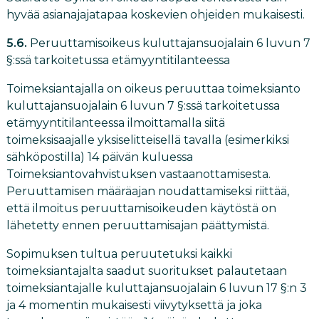
hyvää asianajajatapaa koskevien ohjeiden mukaisesti.
5.6.
Peruuttamisoikeus kuluttajansuojalain 6 luvun 7
§:ssä tarkoitetussa etämyyntitilanteessa
Toimeksiantajalla on oikeus peruuttaa toimeksianto
kuluttajansuojalain 6 luvun 7 §:ssä tarkoitetussa
etämyyntitilanteessa ilmoittamalla siitä
toimeksisaajalle yksiselitteisellä tavalla (esimerkiksi
sähköpostilla) 14 päivän kuluessa
Toimeksiantovahvistuksen vastaanottamisesta.
Peruuttamisen määräajan noudattamiseksi riittää,
että ilmoitus peruuttamisoikeuden käytöstä on
lähetetty ennen peruuttamisajan päättymistä.
Sopimuksen tultua peruutetuksi kaikki
toimeksiantajalta saadut suoritukset palautetaan
toimeksiantajalle kuluttajansuojalain 6 luvun 17 §:n 3
ja 4 momentin mukaisesti viivytyksettä ja joka