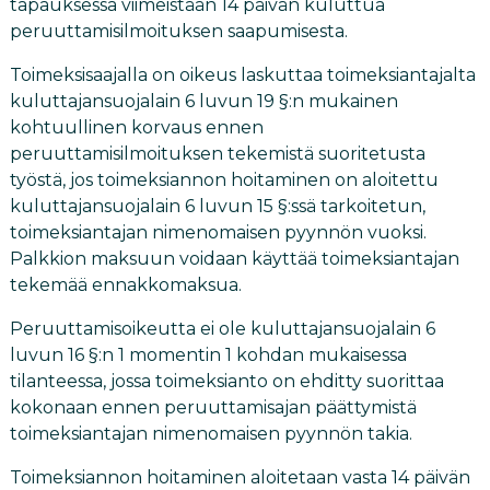
tapauksessa viimeistään 14 päivän kuluttua
peruuttamisilmoituksen saapumisesta.
Toimeksisaajalla on oikeus laskuttaa toimeksiantajalta
kuluttajansuojalain 6 luvun 19 §:n mukainen
kohtuullinen korvaus ennen
peruuttamisilmoituksen tekemistä suoritetusta
työstä, jos toimeksiannon hoitaminen on aloitettu
kuluttajansuojalain 6 luvun 15 §:ssä tarkoitetun,
toimeksiantajan nimenomaisen pyynnön vuoksi.
Palkkion maksuun voidaan käyttää toimeksiantajan
tekemää ennakkomaksua.
Peruuttamisoikeutta ei ole kuluttajansuojalain 6
luvun 16 §:n 1 momentin 1 kohdan mukaisessa
tilanteessa, jossa toimeksianto on ehditty suorittaa
kokonaan ennen peruuttamisajan päättymistä
toimeksiantajan nimenomaisen pyynnön takia.
Toimeksiannon hoitaminen aloitetaan vasta 14 päivän