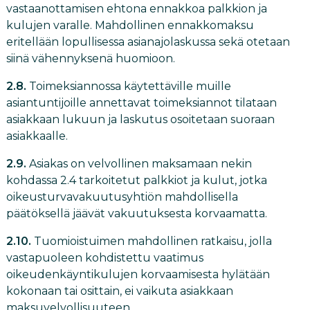
vastaanottamisen ehtona ennakkoa palkkion ja
kulujen varalle. Mahdollinen ennakkomaksu
eritellään lopullisessa asianajolaskussa sekä otetaan
siinä vähennyksenä huomioon.
2.8.
Toimeksiannossa käytettäville muille
asiantuntijoille annettavat toimeksiannot tilataan
asiakkaan lukuun ja laskutus osoitetaan suoraan
asiakkaalle.
2.9.
Asiakas on velvollinen maksamaan nekin
kohdassa 2.4 tarkoitetut palkkiot ja kulut, jotka
oikeusturvavakuutusyhtiön mahdollisella
päätöksellä jäävät vakuutuksesta korvaamatta.
2.10.
Tuomioistuimen mahdollinen ratkaisu, jolla
vastapuoleen kohdistettu vaatimus
oikeudenkäyntikulujen korvaamisesta hylätään
kokonaan tai osittain, ei vaikuta asiakkaan
maksuvelvollisuuteen.