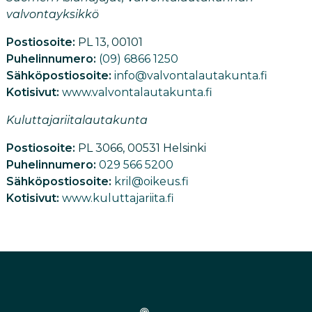
valvontayksikkö
Postiosoite:
PL 13, 00101
Puhelinnumero:
(09) 6866 1250
Sähköpostiosoite:
info@valvontalautakunta.fi
Kotisivut:
www.valvontalautakunta.fi
Kuluttajariitalautakunta
Postiosoite:
PL 3066, 00531 Helsinki
Puhelinnumero:
029 566 5200
Sähköpostiosoite:
kril@oikeus.fi
Kotisivut:
www.kuluttajariita.fi